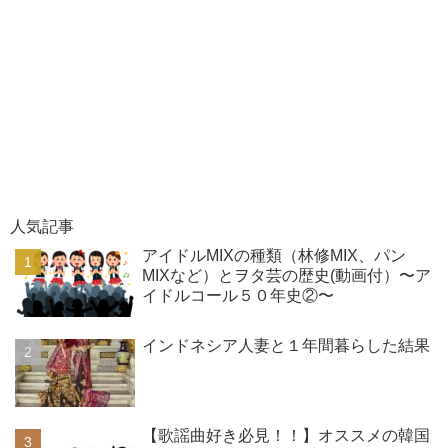
人気記事
アイドルMIXの種類（林修MIX、パン
MIXなど）とヲタ芸の歴史(動画付）〜ア
イドルコール５０年史②〜
インドネシア人妻と１年間暮らした結果
【歌謡曲好き必見！！】オススメの韓国