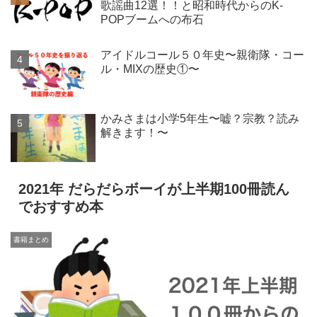
歌謡曲12選！！と昭和時代からのK-
POPブームへの布石
アイドルコール５０年史〜親衛隊・コー
ル・MIXの歴史①〜
かみさまは小学5年生〜嘘？宗教？読み
解きます！〜
2021年 だらだらボーイが上半期100冊読ん
でおすすめ本
書籍まとめ