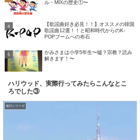
ル・MIXの歴史①〜
【歌謡曲好き必見！！】オススメの韓国
歌謡曲12選！！と昭和時代からのK-
POPブームへの布石
かみさまは小学5年生〜嘘？宗教？読み
解きます！〜
ハリウッド、実際行ってみたらこんなとこ
ろでした③
旅行シリーズ