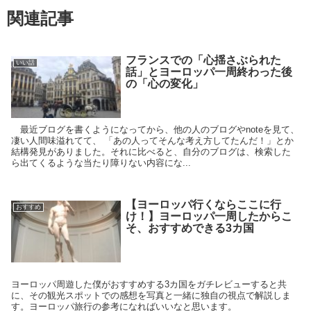
関連記事
フランスでの「心揺さぶられた
いい話
話」とヨーロッパ一周終わった後
の「心の変化」
最近ブログを書くようになってから、他の人のブログやnoteを見て、
凄い人間味溢れてて、 「あの人ってそんな考え方してたんだ！」とか
結構発見がありました。それに比べると、自分のブログは、検索した
ら出てくるような当たり障りない内容にな...
【ヨーロッパ行くならここに行
おすすめ
け！】ヨーロッパ一周したからこ
そ、おすすめできる3カ国
ヨーロッパ周遊した僕がおすすめする3カ国をガチレビューすると共
に、その観光スポットでの感想を写真と一緒に独自の視点で解説しま
す。ヨーロッパ旅行の参考になればいいなと思います。