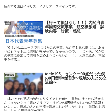
紹介する国はイギリス、イタリア、スペインです。
【行って損はなし！！】内閣府青
海外
年国際交流事業 航空機派遣 試
験内容・対策・感想
私はLINEニュースで見つけたこの事業、私が申し込む際には、あま
りにもネット上に情報が転がっていなかったので、 「じゃあ、私がこ
の事業に参加して情報を広めようじゃないか！！」 と意気込み、本記
事を作成...
toeic195、センター90点だった僕
0円留学
の0円留学物語③〜現地の人との交
流編〜
机の上での英語の勉強をリタイアした僕が、現地に行ったら話せる
んじゃない？って軽いノリでフィリピンの0円留学をした物語第3弾！
いよいよ、現地の人との交流を題材にした話になります！ 前回のお話
はこちら ０円留学①〜英語力...