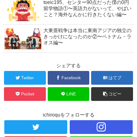
toeic195、センター90点だった僕の0円
留学物語①〜英語力がないって、やばい
こと？海外なんかに行きたくない編〜
大東亜戦争は本当に東南アジアの独立の
きっかけになったのか②〜ベトナム・ラ
オス編〜
シェアする
Twitter
Facebook
はてブ
Pocket
LINE
コピー
ichiroquをフォローする