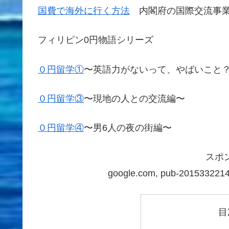
国費で海外に行く方法
内閣府の国際交流事業
フィリピン0円物語シリーズ
０円留学①
〜英語力がないって、やばいこと
０円留学③
〜現地の人との交流編〜
０円留学④
〜男6人の夜の街編〜
スポ
google.com, pub-2015332214
目