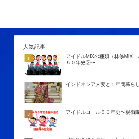
人気記事
アイドルMIXの種類（林修MIX
５０年史②〜
インドネシア人妻と１年間暮ら
アイドルコール５０年史〜親衛隊