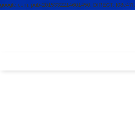
google.com, pub-2015332214601450, DIRECT, f08c47f