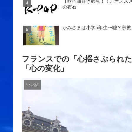
【歌謡曲好き必見！！】オススメ
の布石
かみさまは小学5年生〜嘘？宗教
フランスでの「心揺さぶられた
「心の変化」
いい話