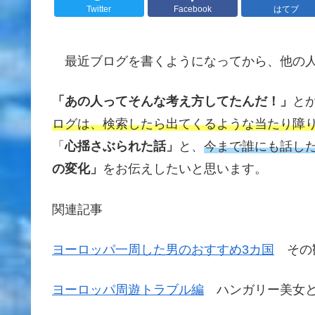
Twitter
Facebook
はてブ
最近ブログを書くようになってから、他の人の
「あの人ってそんな考え方してたんだ！」
と
ログは、検索したら出てくるような当たり障
「
心揺さぶられた話」
と、
今まで誰にも話し
の変化」
をお伝えしたいと思います。
関連記事
ヨーロッパ一周した男のおすすめ3カ国
その観
ヨーロッパ周遊トラブル編
ハンガリー美女と