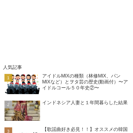
人気記事
アイドルMIXの種類（林修MIX、パン
MIXなど）とヲタ芸の歴史(動画付）〜ア
イドルコール５０年史②〜
インドネシア人妻と１年間暮らした結果
【歌謡曲好き必見！！】オススメの韓国