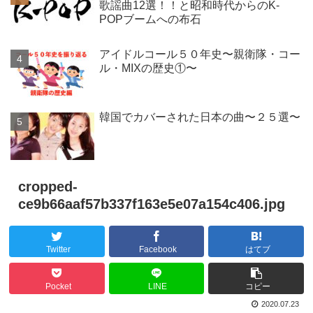
歌謡曲12選！！と昭和時代からのK-
POPブームへの布石
アイドルコール５０年史〜親衛隊・コー
ル・MIXの歴史①〜
韓国でカバーされた日本の曲〜２５選〜
cropped-
ce9b66aaf57b337f163e5e07a154c406.jpg
Twitter
Facebook
はてブ
Pocket
LINE
コピー
2020.07.23