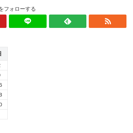
oquをフォローする
日
2
9
6
3
0