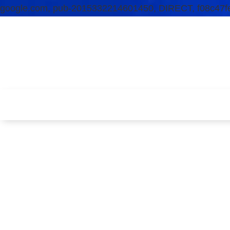
google.com, pub-2015332214601450, DIRECT, f08c47f