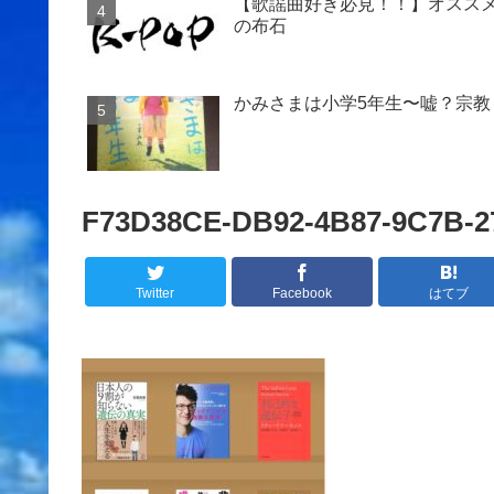
【歌謡曲好き必見！！】オススメ
の布石
かみさまは小学5年生〜嘘？宗教
F73D38CE-DB92-4B87-9C7B-2
Twitter
Facebook
はてブ