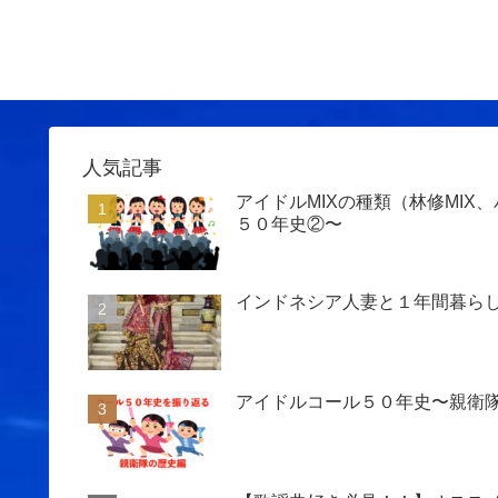
人気記事
アイドルMIXの種類（林修MIX
５０年史②〜
インドネシア人妻と１年間暮ら
アイドルコール５０年史〜親衛隊