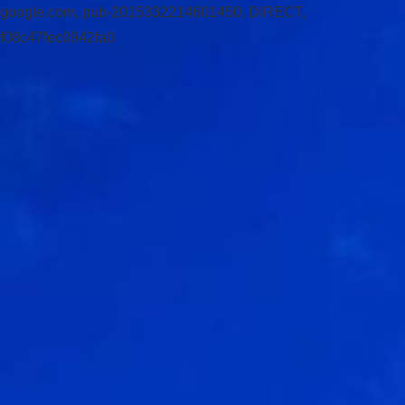
google.com, pub-2015332214601450, DIRECT,
f08c47fec0942fa0