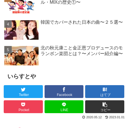
ル・MIXの歴史①〜
韓国でカバーされた日本の曲〜２５選〜
北の秋元康こと金正恩プロデュースのモ
ランボン楽団とは？〜メンバー紹介編〜
いらすとや
Twitter
Facebook
はてブ
Pocket
LINE
コピー
2020.05.12
2023.01.01