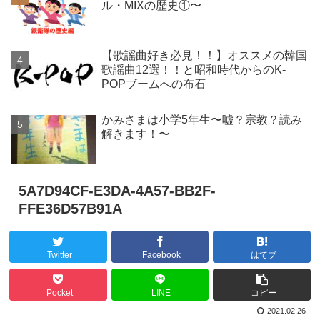
ル・MIXの歴史①〜
【歌謡曲好き必見！！】オススメの韓国
歌謡曲12選！！と昭和時代からのK-
POPブームへの布石
かみさまは小学5年生〜嘘？宗教？読み
解きます！〜
5A7D94CF-E3DA-4A57-BB2F-
FFE36D57B91A
Twitter
Facebook
はてブ
Pocket
LINE
コピー
2021.02.26