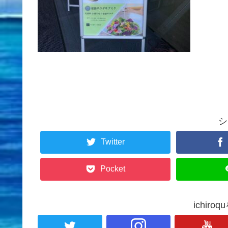
シ
Twitter
Pocket
ichir