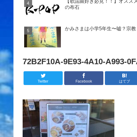
【歌謡曲好き必見！！】オススメ
の布石
かみさまは小学5年生〜嘘？宗教
72B2F10A-9E93-4A10-A993-0
Twitter
Facebook
はてブ