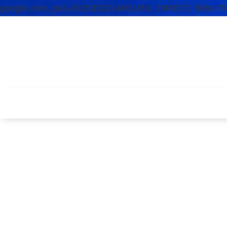
google.com, pub-2015332214601450, DIRECT, f08c47f