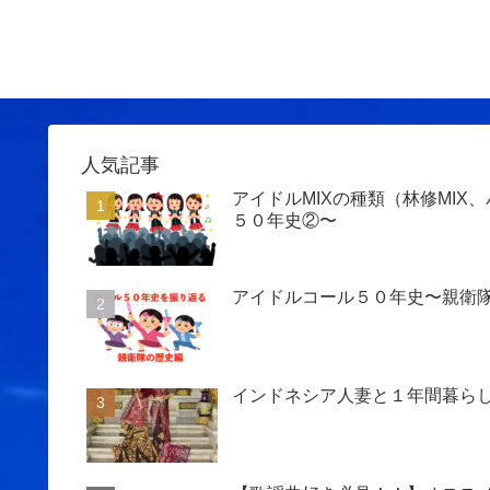
人気記事
アイドルMIXの種類（林修MIX
５０年史②〜
アイドルコール５０年史〜親衛隊
インドネシア人妻と１年間暮ら