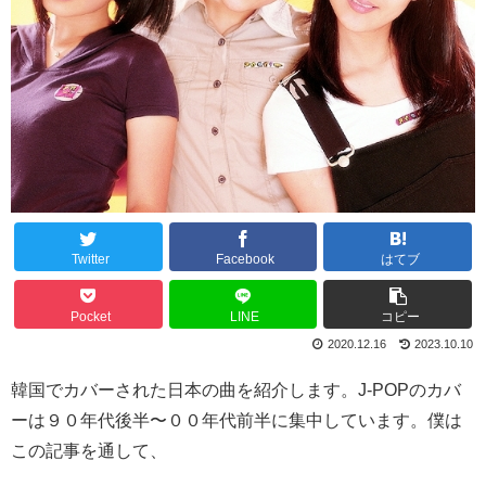
Twitter
Facebook
はてブ
Pocket
LINE
コピー
2020.12.16
2023.10.10
韓国でカバーされた日本の曲を紹介します。J-POPのカバ
ーは９０年代後半〜００年代前半に集中しています。僕は
この記事を通して、