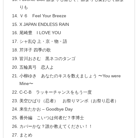
りも
Ｖ６ Feel Your Breeze
X JAPAN ENDLESS RAIN
尾崎豊 I LOVE YOU
シャ乱Q 上・京・物・語
芹洋子 四季の歌
皆川おさむ 黒ネコのタンゴ
五輪真弓 恋人よ
小柳ゆき あなたのキスを数えましょう 〜You were
Mine〜
C-C-B ラッキーチャンスをもう一度
美空ひばり（忍者） お祭りマンボ（お祭り忍者）
来生たかお – Goodbye Day
番外編 こいつは何者だ？李博士
カバーかな？誰か教えてください！！
まとめ