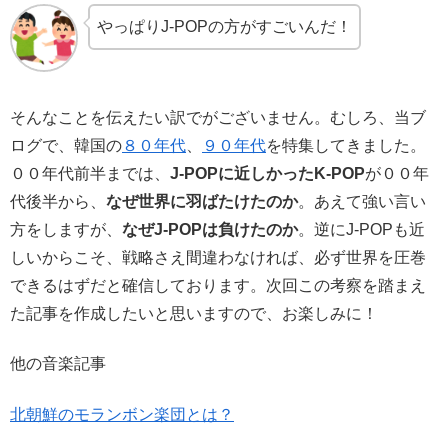
やっぱりJ-POPの方がすごいんだ！
そんなことを伝えたい訳でがございません。むしろ、当ブ
ログで、韓国の
８０年代
、
９０年代
を特集してきました。
００年代前半までは、
J-POPに近しかったK-POP
が００年
代後半から、
なぜ世界に羽ばたけたのか
。あえて強い言い
方をしますが、
なぜJ-POPは負けたのか
。逆にJ-POPも近
しいからこそ、戦略さえ間違わなければ、必ず世界を圧巻
できるはずだと確信しております。次回この考察を踏まえ
た記事を作成したいと思いますので、お楽しみに！
他の音楽記事
北朝鮮のモランボン楽団とは？