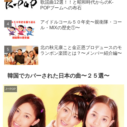
歌謡曲12選！！と昭和時代からのK-
POPブームへの布石
アイドルコール５０年史〜親衛隊・コー
ル・MIXの歴史①〜
北の秋元康こと金正恩プロデュースのモ
ランボン楽団とは？〜メンバー紹介編〜
韓国でカバーされた日本の曲〜２５選〜
JーPOP