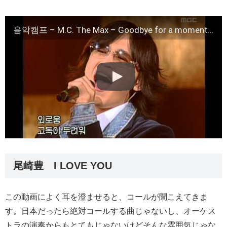
음악캠프 – M.C. The Max – Goodbye for a moment, 엠씨더맥스 – 잠시만 안녕, Music Camp 20021130
尾崎豊 I LOVE YOU
この動画によく耳を澄ませると、コールが聞こえてきま
す。日本だったら絶対コールする曲じゃないし、オーケス
トラの演奏からもとてもじゃないけどそんな雰囲気じゃな