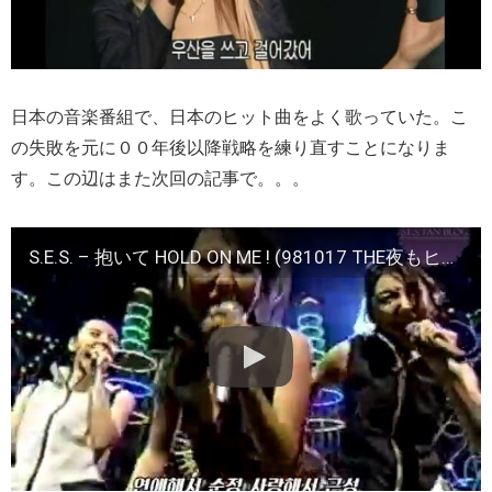
日本の音楽番組で、日本のヒット曲をよく歌っていた。こ
の失敗を元に００年後以降戦略を練り直すことになりま
す。この辺はまた次回の記事で。。。
S.E.S. – 抱いて HOLD ON ME ! (981017 THE夜もヒッパレ)