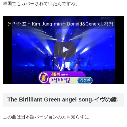
韓国でもカバーされていたんですね。
음악캠프 – Kim Jung-min – Donald&General, 김정민 – 도날드&장군, Music Camp 20020316
The Birilliant Green angel song-イヴの鐘-
この曲は日本語バージョンの方を知らずに