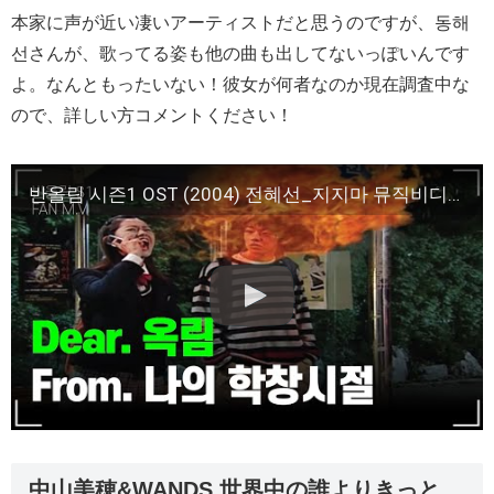
本家に声が近い凄いアーティストだと思うのですが、동해
선さんが、歌ってる姿も他の曲も出してないっぽいんです
よ。なんともったいない！彼女が何者なのか現在調査中な
ので、詳しい方コメントください！
반올림 시즌1 OST (2004) 전혜선_지지마 뮤직비디오 (zard makenaide remake)
中山美穂&WANDS 世界中の誰よりきっと