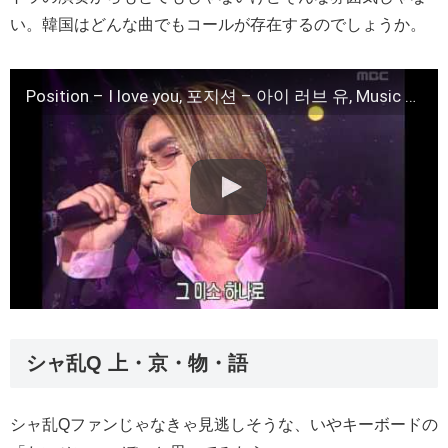
い。韓国はどんな曲でもコールが存在するのでしょうか。
Position – I love you, 포지션 – 아이 러브 유, Music Camp 20010224
シャ乱Q 上・京・物・語
シャ乱Qファンじゃなきゃ見逃しそうな、いやキーボードの