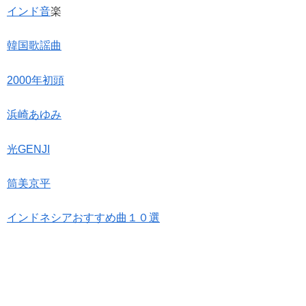
インド音
楽
韓国歌謡曲
2000年初頭
浜崎あゆみ
光GENJI
筒美京平
インドネシアおすすめ曲１０選