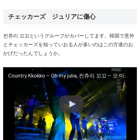
チェッカーズ ジュリアに傷心
컨츄리 꼬꼬というグループがカバーしてます。韓国で意外
とチェッカーズを知っていおる人が多いのはこの方達のお
かげだったんでしょうか。
Country Kkokko – Oh my julia, 컨츄리 꼬꼬 – 오 마이 줄리아, Music Camp 20001111