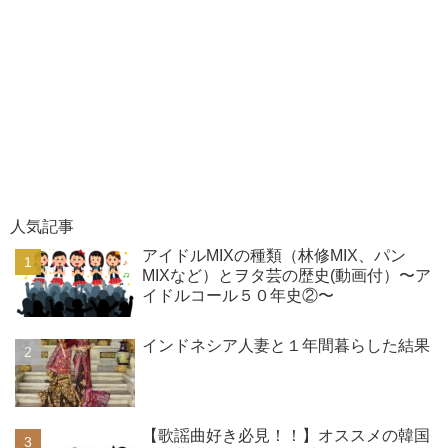
人気記事
アイドルMIXの種類（林修MIX、パン
MIXなど）とヲタ芸の歴史(動画付）〜ア
イドルコール５０年史②〜
インドネシア人妻と１年間暮らした結果
【歌謡曲好き必見！！】オススメの韓国