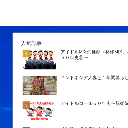
人気記事
アイドルMIXの種類（林修MIX
５０年史②〜
インドネシア人妻と１年間暮ら
アイドルコール５０年史〜親衛隊