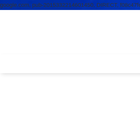
google.com, pub-2015332214601450, DIRECT, f08c47f