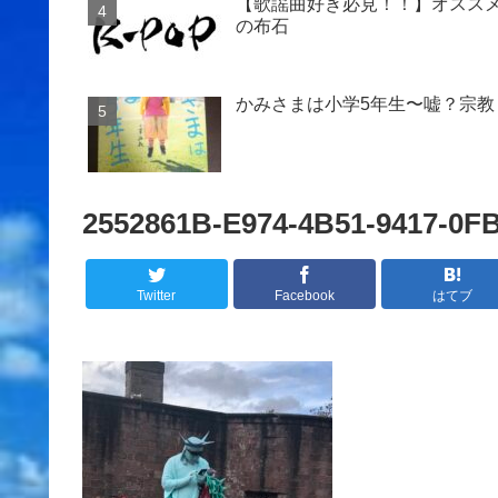
【歌謡曲好き必見！！】オススメ
の布石
かみさまは小学5年生〜嘘？宗教
2552861B-E974-4B51-9417-0F
Twitter
Facebook
はてブ