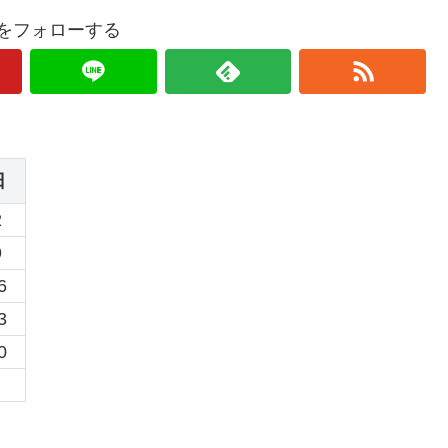
oquをフォローする
日
2
9
6
3
0