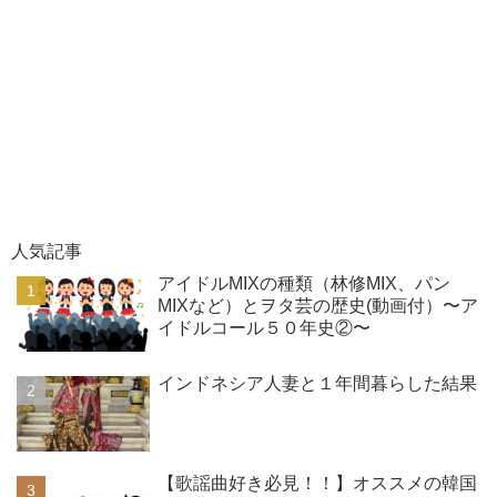
人気記事
アイドルMIXの種類（林修MIX、パン
MIXなど）とヲタ芸の歴史(動画付）〜ア
イドルコール５０年史②〜
インドネシア人妻と１年間暮らした結果
【歌謡曲好き必見！！】オススメの韓国