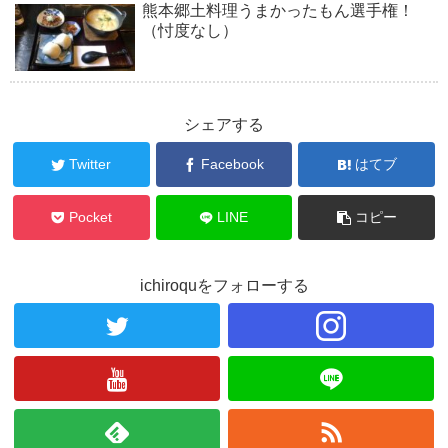
熊本郷土料理うまかったもん選手権！
（忖度なし）
シェアする
Twitter
Facebook
はてブ
Pocket
LINE
コピー
ichiroquをフォローする