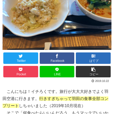
Twitter
Facebook
はてブ
Pocket
LINE
コピー
2019.10.22
こんにちは！イチろくです。旅行が大大大好きでよく羽
田空港に行きます。
行きすぎちゃって羽田の食事全部コン
プリート
しちゃいました（2019年10月現在）
そこで「何食べたらいいんだろう、もうマックでいいか