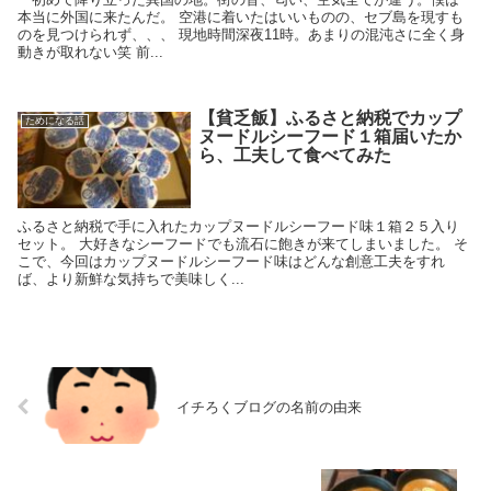
本当に外国に来たんだ。 空港に着いたはいいものの、セブ島を現すも
のを見つけられず、、、 現地時間深夜11時。あまりの混沌さに全く身
動きが取れない笑 前...
【貧乏飯】ふるさと納税でカップ
ためになる話
ヌードルシーフード１箱届いたか
ら、工夫して食べてみた
ふるさと納税で手に入れたカップヌードルシーフード味１箱２５入り
セット。 大好きなシーフードでも流石に飽きが来てしまいました。 そ
こで、今回はカップヌードルシーフード味はどんな創意工夫をすれ
ば、より新鮮な気持ちで美味しく...
イチろくブログの名前の由来