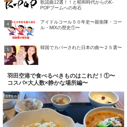
歌謡曲12選！！と昭和時代からのK-
POPブームへの布石
アイドルコール５０年史〜親衛隊・コー
ル・MIXの歴史①〜
韓国でカバーされた日本の曲〜２５選〜
羽田空港で食べるべきものはこれだ！①〜
コスパ×大人数×静かな場所編〜
おすすめ