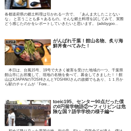
各都道府県の郷土料理は引かれる一方で、 「あんま大したことない
な」 と言うことも多々あるもの。そんな郷土料理を試してみて、実際
どう感じたのかをレポートしていきたいと思います。 (adsbygoo...
がんばれ千葉！館山名物、炙り海
ランチ
鮮丼食べてみた！
本日は、台風15号、19号で大きく被害を受けた地域の一つ、千葉県
館山市にお邪魔して、現地の名物を食べて、募金してきました！！館
山はXJAPANのTOSHIさんとYOSHIKIさんの故郷でもあり、１１月か
ら駅のチャイムが「Fore...
toeic195、センター90点だった僕
0円留学
の0円留学物語②〜フィリピンは危
険な国？語学学校の様子編〜
初めて降り立った異国の地。街の音、匂い、空気全てが違う。僕は