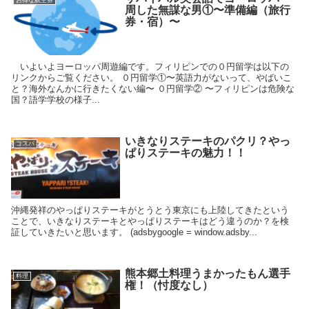
お得な航空券
周した無謀な男①〜準備編（旅行
券・宿）〜
いよいよヨーロッパ周遊編です。フィリピンでの０円留学は以下の
リンクからご覧ください。 ０円留学①〜英語力がないって、やばいこ
と？海外なんかに行きたくない編〜 ０円留学② 〜フィリピンは危険な
国？語学学校の様子...
いきなりステーキのパクリ？やっ
コスパ
ぱりステーキの魅力！！
沖縄発祥のやっぱりステーキがとうとう東京にも上陸してきたという
ことで、いきなりステーキとやっぱりステーキはどう違うのか？を検
証していきたいと思います。 (adsbygoogle = window.adsby...
熊本郷土料理うまかったもん選手
料理
権！（忖度なし）