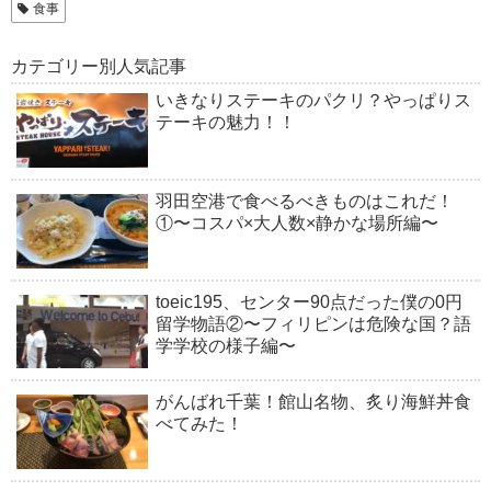
食事
カテゴリー別人気記事
いきなりステーキのパクリ？やっぱりス
テーキの魅力！！
羽田空港で食べるべきものはこれだ！
①〜コスパ×大人数×静かな場所編〜
toeic195、センター90点だった僕の0円
留学物語②〜フィリピンは危険な国？語
学学校の様子編〜
がんばれ千葉！館山名物、炙り海鮮丼食
べてみた！