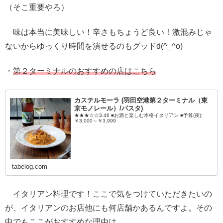
（そこ重要やろ）
味は本当に美味しい！辛さもちょうど良い！激混みじゃ
ないからゆっくり時間を潰せるのもグッドd(^_^o)
・
第２ターミナルのおすすめの店はこちら
カステルモーラ (羽田空港第２ターミナル（東
京モノレール）/パスタ)
★★★☆☆3.46 ■お酒と楽しむ本格イタリアン ■予算(夜):
￥3,000～￥3,999
tabelog.com
イタリアン料理です！ここで気をつけていただきたいの
が、イタリアンのお店他にも何店舗かあるんですよ。その
中でもここがおすすめな理由は、