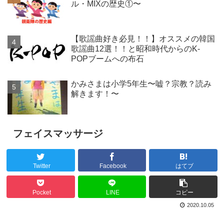
ル・MIXの歴史①〜
【歌謡曲好き必見！！】オススメの韓国
歌謡曲12選！！と昭和時代からのK-
POPブームへの布石
かみさまは小学5年生〜嘘？宗教？読み
解きます！〜
フェイスマッサージ
Twitter
Facebook
はてブ
Pocket
LINE
コピー
2020.10.05