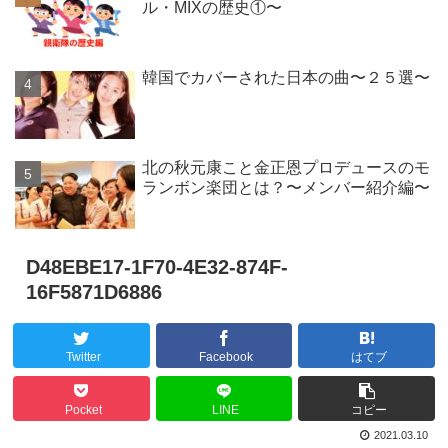
ル・MIXの歴史①〜
韓国でカバーされた日本の曲〜２５選〜
北の秋元康こと金正恩プロデュースのモ
ランボン楽団とは？〜メンバー紹介編〜
D48EBE17-1F70-4E32-874F-
16F5871D6886
Twitter
Facebook
はてブ
Pocket
LINE
コピー
2021.03.10