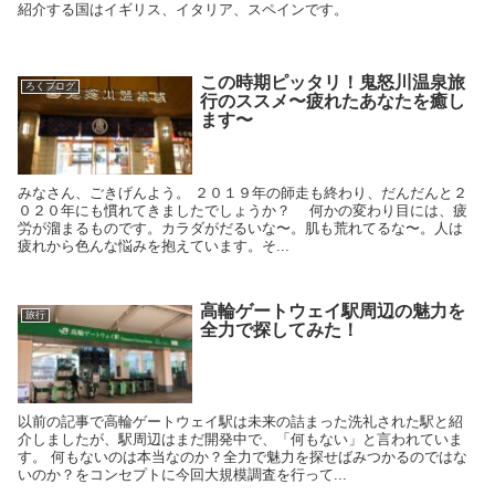
紹介する国はイギリス、イタリア、スペインです。
この時期ピッタリ！鬼怒川温泉旅
ろくブログ
行のススメ〜疲れたあなたを癒し
ます〜
みなさん、ごきげんよう。 ２０１９年の師走も終わり、だんだんと２
０２０年にも慣れてきましたでしょうか？ 何かの変わり目には、疲
労が溜まるものです。カラダがだるいな〜。肌も荒れてるな〜。人は
疲れから色んな悩みを抱えています。そ...
高輪ゲートウェイ駅周辺の魅力を
旅行
全力で探してみた！
以前の記事で高輪ゲートウェイ駅は未来の詰まった洗礼された駅と紹
介しましたが、駅周辺はまだ開発中で、「何もない」と言われていま
す。 何もないのは本当なのか？全力で魅力を探せばみつかるのではな
いのか？をコンセプトに今回大規模調査を行って...