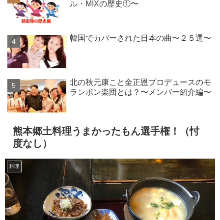
ル・MIXの歴史①〜
韓国でカバーされた日本の曲〜２５選〜
北の秋元康こと金正恩プロデュースのモ
ランボン楽団とは？〜メンバー紹介編〜
熊本郷土料理うまかったもん選手権！（忖
度なし）
料理