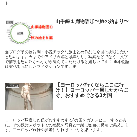
ド ...
山手線１周物語①〜旅の始まり〜
旅行
当ブログ初の物語調・小説チックな旅まとめ作品に今回は挑戦したい
と思います。今までのアメリカ編とは異なり、写真などでなく、文字
で情景を思い浮かべながら読んでいただけると嬉しいです！ ※本物語
は実話を元にしたフィクションです。ま...
【ヨーロッパ行くならここに行
おすすめ
け！】ヨーロッパ一周したからこ
そ、おすすめできる3カ国
ヨーロッパ周遊した僕がおすすめする3カ国をガチレビューすると共
に、その観光スポットでの感想を写真と一緒に独自の視点で解説しま
す。ヨーロッパ旅行の参考になればいいなと思います。