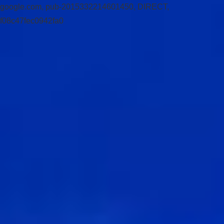
google.com, pub-2015332214601450, DIRECT,
f08c47fec0942fa0