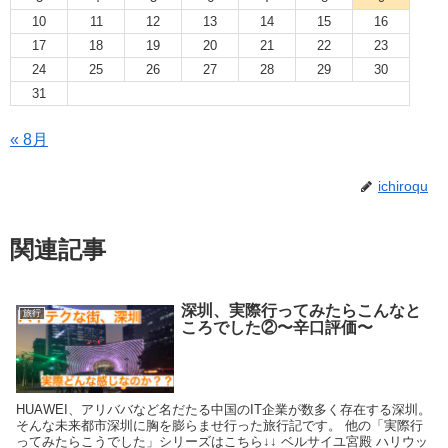
10
11
12
13
14
15
16
17
18
19
20
21
22
23
24
25
26
27
28
29
30
31
« 8月
ichiroqu
関連記事
深圳、実際行ってみたらこんなと
旅行
ころでした②〜辛口評価〜
HUAWEI、アリババなど名だたる中国のIT企業が数多く存在する深圳。
そんな未来都市深圳に胸を膨らませ行った旅行記です。 他の「実際行
ってみたらこうでした」シリーズはこちら↓↓ ベルサイユ宮殿 ハリウッ