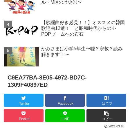
ル・MIXの歴史①〜
【歌謡曲好き必見！！】オススメの韓国
歌謡曲12選！！と昭和時代からのK-
POPブームへの布石
かみさまは小学5年生〜嘘？宗教？読み
解きます！〜
C9EA77BA-3E05-4972-BD7C-
1309F40897ED
Twitter
Facebook
はてブ
Pocket
LINE
コピー
2021.03.18