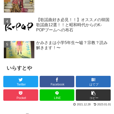
【歌謡曲好き必見！！】オススメの韓国
歌謡曲12選！！と昭和時代からのK-
POPブームへの布石
かみさまは小学5年生〜嘘？宗教？読み
解きます！〜
いらすとや
Twitter
Facebook
はてブ
Pocket
LINE
コピー
2021.12.28
2023.01.01