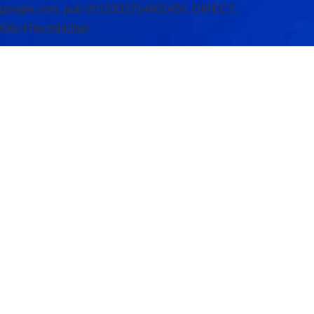
google.com, pub-2015332214601450, DIRECT,
f08c47fec0942fa0