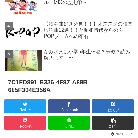
ル・MIXの歴史①〜
【歌謡曲好き必見！！】オススメの韓国
歌謡曲12選！！と昭和時代からのK-
POPブームへの布石
かみさまは小学5年生〜嘘？宗教？読み
解きます！〜
7C1FD891-B326-4F87-A89B-
685F304E356A
Twitter
Facebook
はてブ
Pocket
LINE
コピー
2020.02.17