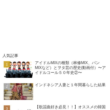
人気記事
アイドルMIXの種類（林修MIX、パン
MIXなど）とヲタ芸の歴史(動画付）〜ア
イドルコール５０年史②〜
インドネシア人妻と１年間暮らした結果
【歌謡曲好き必見！！】オススメの韓国