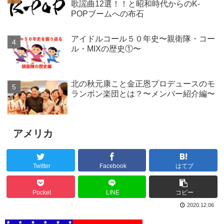
歌謡曲12選！！と昭和時代からのK-
POPブームへの布石
アイドルコール５０年史〜親衛隊・コー
ル・MIXの歴史①〜
北の秋元康こと金正恩プロデュースのモ
ランボン楽団とは？〜メンバー紹介編〜
アメリカ
Twitter
Facebook
はてブ
Pocket
LINE
コピー
2020.12.06