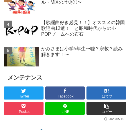
ル・MIXの歴史①〜
【歌謡曲好き必見！！】オススメの韓国
歌謡曲12選！！と昭和時代からのK-
POPブームへの布石
かみさまは小学5年生〜嘘？宗教？読み
解きます！〜
メンテナンス
Twitter
Facebook
はてブ
Pocket
LINE
コピー
2023.05.15