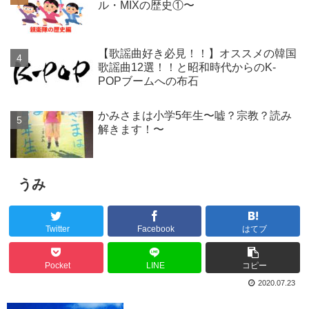
ル・MIXの歴史①〜
【歌謡曲好き必見！！】オススメの韓国
歌謡曲12選！！と昭和時代からのK-
POPブームへの布石
かみさまは小学5年生〜嘘？宗教？読み
解きます！〜
うみ
Twitter
Facebook
はてブ
Pocket
LINE
コピー
2020.07.23