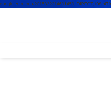
google.com, pub-2015332214601450, DIRECT, f08c47f