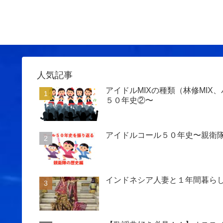
人気記事
アイドルMIXの種類（林修MIX
５０年史②〜
アイドルコール５０年史〜親衛隊
インドネシア人妻と１年間暮ら