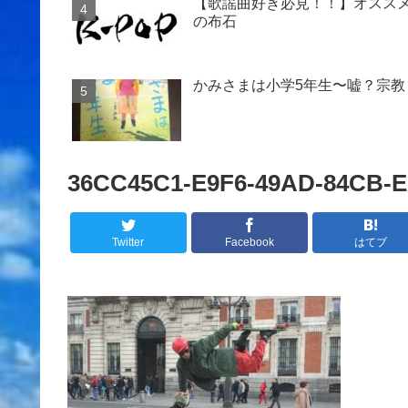
【歌謡曲好き必見！！】オススメ
の布石
かみさまは小学5年生〜嘘？宗教
36CC45C1-E9F6-49AD-84CB-
Twitter
Facebook
はてブ