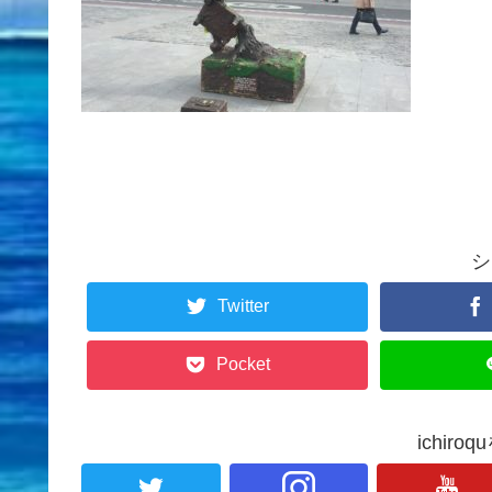
シ
Twitter
Pocket
ichir