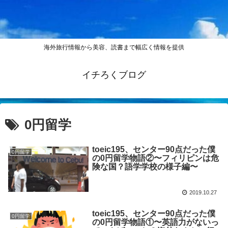
海外旅行情報から美容、読書まで幅広く情報を提供
イチろくブログ
0円留学
toeic195、センター90点だった僕
0円留学
の0円留学物語②〜フィリピンは危
険な国？語学学校の様子編〜
2019.10.27
toeic195、センター90点だった僕
0円留学
の0円留学物語①〜英語力がないっ