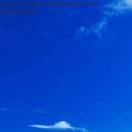
google.com, pub-2015332214601450, DIRECT,
f08c47fec0942fa0