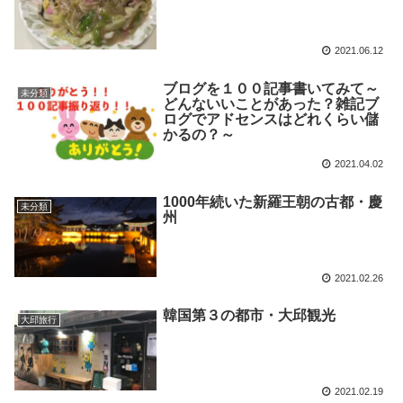
2021.06.12
ブログを１００記事書いてみて～
未分類
どんないいことがあった？雑記ブ
ログでアドセンスはどれくらい儲
かるの？～
2021.04.02
1000年続いた新羅王朝の古都・慶
未分類
州
2021.02.26
韓国第３の都市・大邱観光
大邱旅行
2021.02.19