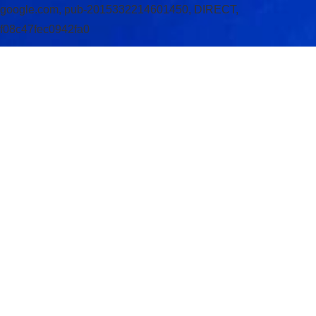
google.com, pub-2015332214601450, DIRECT,
f08c47fec0942fa0