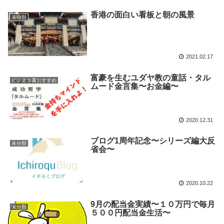
香港の面白い看板と朝の風景
未分類
2021.02.17
富豪を生むユダヤ教の童話・タル
ビジネス書おすすめ
ムード金言集〜お金編〜
2020.12.31
ブログ1周年記念〜シリーズ編大反
未分類
省会〜
2020.10.22
9月の配当金実績〜１０万円で毎月
未分類
５００円配当金生活〜